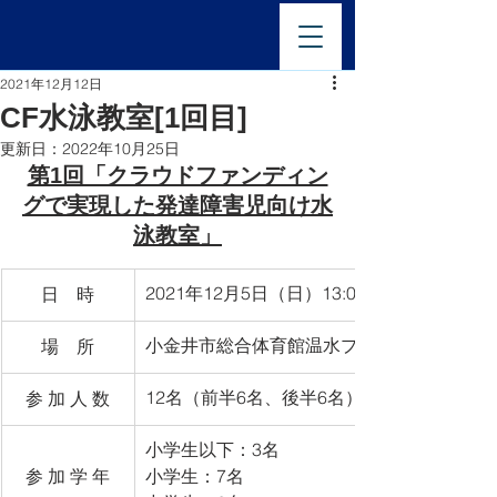
2021年12月12日
CF水泳教室[1回目]
更新日：
2022年10月25日
第1回「クラウドファンディン
グで実現した発達障害児向け水
泳教室」
2021年12月5日（日）13:00〜13:45、14:00〜
​日　時
小金井市総合体育館温水プール
場　所
12名（前半6名、後半6名）
​参 加 人 数
小学生以下：3名
​参 加 学 年
小学生：7名