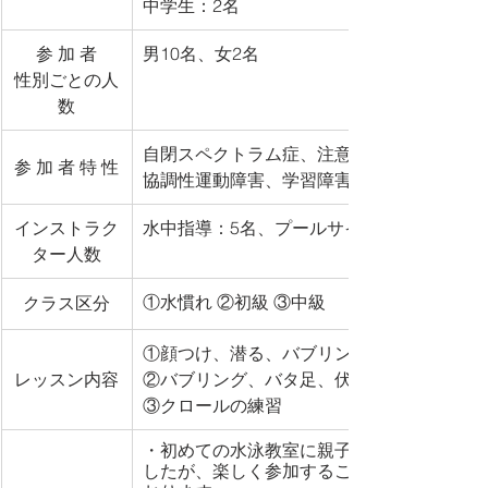
中学生：2名
​参 加 者
男10名、女2名
性別ごとの人
数
自閉スペクトラム症、注意欠陥・多動性障
参 加 者 特 性
協調性運動障害、学習障害、吃音症​​ 他
インストラク
水中指導：5名、プールサイド補助：1名
ター人数
①水慣れ ②初級 ③中級
クラス区分
①顔つけ、潜る、バブリング、壁持ちカニ
レッスン内容
②バブリング、バタ足、伏し浮き、背浮き
③クロールの練習
・初めての水泳教室に親子とも最初は緊張
したが、楽しく参加することができ、大変