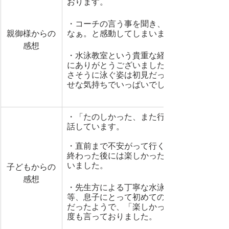
おります。​​
・コーチの言う事を聞き、真似してる姿に
​親御様からの
なぁ。と感動してしまいました。
感想
・水泳教室という貴重な経験をさせていた
にありがとうございました。​​​​息子が水着で
さそうに泳ぐ姿は初見だったため、本当に
せな気持ちでいっぱいでした。
・「たのしかった、また行きたい！」と嬉
話しています。
・直前まで不安がって行くのを嫌がってま
終わった後には楽しかったー、また来たい
いました。​​
子どもからの
感想
・先生方による丁寧な水泳指導、広くて深
等、息子にとって初めてのことばかりで大
だったようで、「楽しかった！また行きた
度も言っておりました​​。