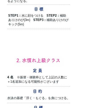
るようになる。
目 標
STEP1：
水に顔をつける
STEP2：
補助
ありけのび(3m)
STEP3：
補助ありけのび
キック(5m)
2. 水慣れ上級クラス
定 員
4 名
※振替・体験枠として上記の人数に
＋1名追加になる可能性がございます
目 的
水泳の基礎「浮く・もぐる」を身につける。
目 標