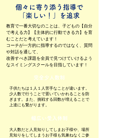
​個々に寄り添う指導で
「楽しい！」を追求
教育で一番大切なのことは、子どもの【自分
で考える力】【主体的に行動できる力】を育
むことだと考えています！
コーチが一方的に指導するのではなく、質問
や対話を通して、
改善すべき課題を全員で見つけていけるよう
な
スイミングスクールを目指しています！
完全少人数制
子供たちは１人１人苦手なことが違います。
少人数で行うことで
置いていかれることを
防
ぎます。また、挑戦
する回数が増えることで​
上達にも繋がります。
​幅広い受入体制
大人数だと人見知り
して
しまお子様や、
場所
見知りをして
しまう
お子様も
気兼ね
なく
ご参