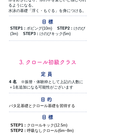
るようになる。
水泳の基礎「浮く・もぐる」を身につける。
目 標
STEP1：
ボビング(10m)
STEP2：
けのび
(3m)
STEP3：
けのびキック(5m)
3. クロール初級クラス
定 員
4 名
※振替・体験枠として上記の人数に
＋1名追加になる可能性がございます
目 的
バタ足基礎とクロール基礎を習得する
目 標
STEP1：
クロールキック(12.5m)
STEP2：
呼吸なしクロール(6m~8m)