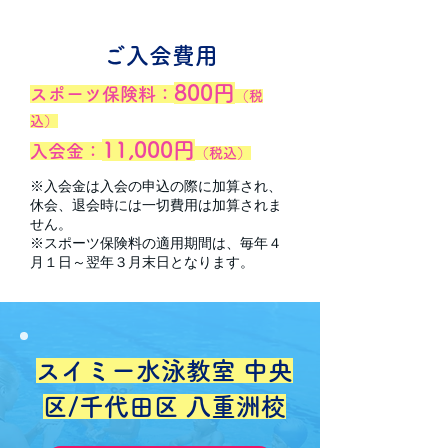
ご入会費用
800円
スポーツ保険料：
（税
込）
11,000円
入会金：
（税込）
※入会金は入会の申込の際に加算され、
休会、退会時には一切費用は加算されま
せん。
※スポーツ保険料の適用期間は、毎年４
月１日～翌年３月末日となります。
スイミー水泳教室 中央
区/千代田区 八重洲校