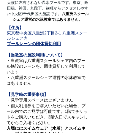
天候に左右されない温水プールです。
東京、飯
田橋、神田、九段下、麹町から
アクセスしやす
い中央区/千代田区の施設です。
八重洲スクール
シェア運営の水泳教室ではありません。
【住所】
東京都中央区八重洲2丁目2-1
八重洲スクー
ルシェア内
プールレーンの団体貸切利用
【当教室の施設利用について】
・当教室は八重洲スクールシェア内のプー
ル施設のレーンを、団体貸切して利用して
います
​・八重洲スクールシェア運営の水泳教室で
はありません
【見学時の重要事項】
・見学専用スペースはございません
・個人利用券をご購入いただいた場合、プ
ール内でのご見学は可能です。1階でチケッ
トをご購入いただき、3階入口でスキャンし
てからご入場ください。
入場にはスイムウェア（水着）とスイムキ