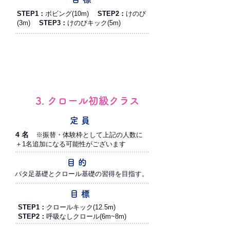
STEP1：
ボビング(10m)
STEP2：
けのび
(3m)
STEP3：
けのびキック(5m)
3. クロール初級クラス
定 員
4 名
※振替・体験枠として上記の人数に
＋1名追加になる可能性がございます
目 的
バタ足基礎とクロール基礎の習得を目指す。
目 標
STEP1：
クロールキック(12.5m)
STEP2：
呼吸なしクロール(6m~8m)