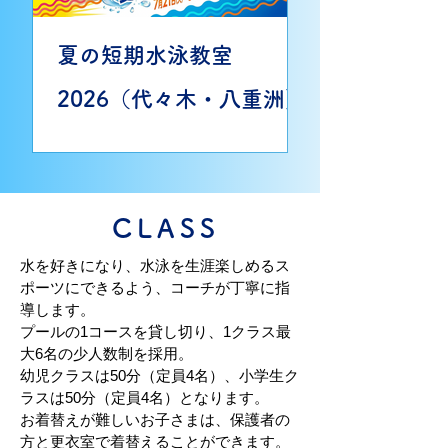
夏の短期水泳教室
YouTube
2026（代々木・八重洲）
へんしんスイ
CLASS
水を好きになり、水泳を生涯楽しめるス
ポーツにできるよう、コーチが丁寧に指
導します。
プールの1コースを貸し切り、1クラス最
大6名の少人数制を採用。
幼児クラスは50分（定員4名）、小学生ク
ラスは50分（定員4名）となります。
お着替えが難しいお子さまは、保護者の
方と更衣室で着替えることができます。