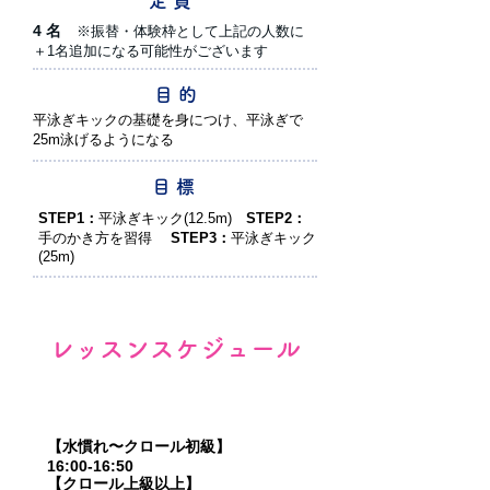
定 員
4 名
※振替・体験枠として上記の人数に
＋1名追加になる可能性がございます
目 的
​平泳ぎキックの基礎を身につけ、平泳ぎで
25m泳げるようになる
目 標
STEP1：
平泳ぎキック(12.5m)
STEP2：
手のかき方を習得
STEP3：
平泳ぎキック
(25m)
レッスン
スケジュール
月曜日・水曜日（16:00～18:00）
【水慣れ〜クロール初級】
16:00-16:50
【クロール上級以上】