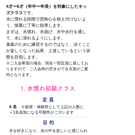
4才〜6才（年中〜年長）を対象にしたキッ
ズクラス
です。
水に慣れる段階で恐怖心を植え付けないよ
う、慎重に丁寧に指導します。
まずは、
水慣れ、水遊び、水中歩行を通し
て、水に潜れるようにします。
進級のために練習するのではなく、泳ぐこと
が楽しくなった結果、上達しているという状
態を目指します。
※ご入会希望の場合、現在一部定員に達してお
りますので、ご入会枠の空きができ次第のご案
内となります。
1. 水慣れ初級クラス
定 員
4 名
※振替・体験枠として上記の人数に
＋1名追加になる可能性がございます
目 的
水を好きになり、水の中を楽しいと感じられ