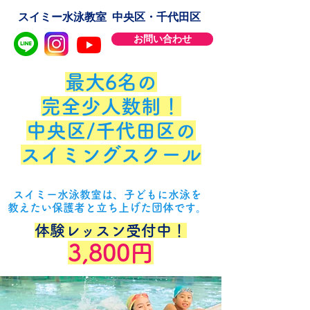
スイミー水泳教室 中央区・千代田区
お問い合わせ
最大6名の
完全少人数制！
中央区/千代田区の
スイミングスクール
スイミー水泳教室は、子どもに水泳を
教えたい保護者と立ち上げた団体です。
​体験レッスン受付中！
3,800円