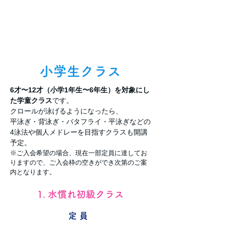
小学生クラス
6才〜12才（小学1年生〜6年生）を対象にし
た学童クラス
です。
クロールが泳げるようになったら、
平泳ぎ・背泳ぎ・バタフライ・平泳ぎなどの
4泳法や個人メドレーを目指すクラスも開講
予定。
※ご入会希望の場合、現在一部定員に達してお
りますので、ご入会枠の空きができ次第のご案
内となります。
1. 水慣れ初級クラス
定 員