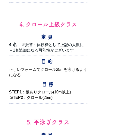
4. クロール上級クラス
定 員
4 名
※振替・体験枠として上記の人数に
＋1名追加になる可能性がございます
目 的
正しいフォームでクロール25mを泳げるよう
になる
目 標
STEP1：
板ありクロール(10m以上)
STEP2：
クロール(25m)
5. 平泳ぎクラス