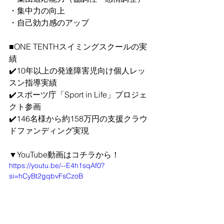
・集中力の向上
・自己効力感のアップ
■ONE TENTHスイミングスクールの実
績
✔️10年以上の発達障害児向け個人レッ
スン指導実績
✔️スポーツ庁「Sport in Life」プロジェ
クト参画
✔️146名様から約158万円の支援クラウ
ドファンディング実現
▼YouTube動画はコチラから！
https://youtu.be/--E4h1sqAf0?
si=hCyBt2gqbvFsCzoB