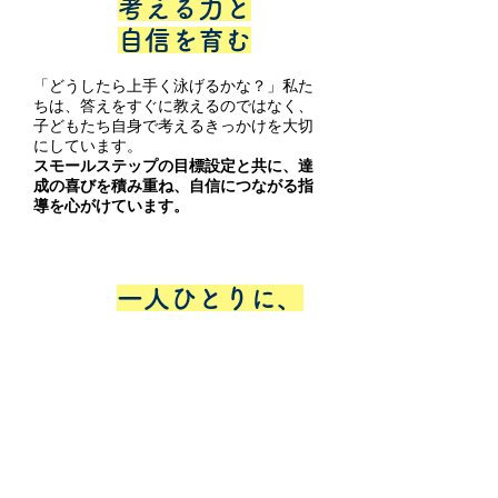
考える力と
​自信を育む
「どうしたら上手く泳げるかな？」私た
ちは、答えをすぐに教えるのではなく、
子どもたち自身で考えるきっかけを大切
にしています。
スモールステップの目標設定と共に、達
成の喜びを積み重ね、自信につながる指
導を心がけています。
一人ひとりに、
POINT
5
​ぴったりの
先生を
体験レッスンで相性が合わないと感じ
たら、別の先生での体験レッスンが1度
だけ可能です。レッスン開始後も、学
習スタイルや目標に変化があれば講師
の交代に対応。