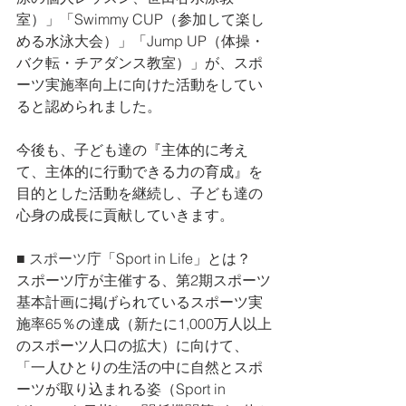
室）」「Swimmy CUP（参加して楽し
める水泳大会）」「Jump UP（体操・
バク転・チアダンス教室）」が、スポ
ーツ実施率向上に向けた活動をしてい
ると認められました。
今後も、子ども達の『主体的に考え
て、主体的に行動できる力の育成』を
目的とした活動を継続
し、
子ども達の
心身の成長に貢献していきます。
■ 
スポーツ庁
「Sport in Life」とは？
スポーツ庁が主催する、第2期スポーツ
基本計画に掲げられているスポーツ実
施率65％の達成（新たに1,000万人以上
のスポーツ人口の拡大）に向けて、
「一人ひとりの生活の中に自然とスポ
ーツが取り込まれる姿（Sport in 